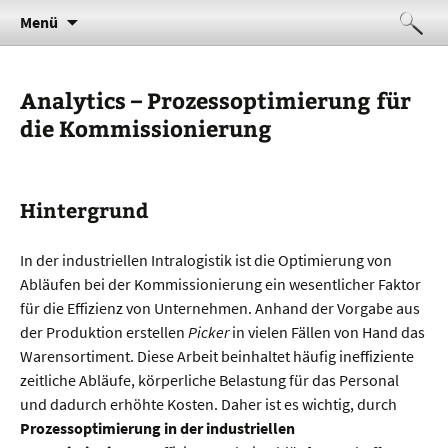
Sensorik und Navigation im Gebäude
Zum
Telocate
Suchen
Menü
Inhalt
nach:
springen
Analytics – Prozessoptimierung für
die Kommissionierung
Hintergrund
In der industriellen Intralogistik ist die Optimierung von
Abläufen bei der Kommissionierung ein wesentlicher Faktor
für die Effizienz von Unternehmen. Anhand der Vorgabe aus
der Produktion erstellen
Picker
in vielen Fällen von Hand das
Warensortiment. Diese Arbeit beinhaltet häufig ineffiziente
zeitliche Abläufe, körperliche Belastung für das Personal
und dadurch erhöhte Kosten. Daher ist es wichtig, durch
Prozessoptimierung in der industriellen